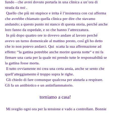
fundo - che avrei dovuto portarla in una clinica a un’ora di
strada da noi .
Quello che più mi stupisce e irrita è l’insistenza con cui afferma
che avrebbe chiamato quella clinica per dire che stavamo
andando; a questo punto mi stanco di questa storia, perché anche
loro fanno da ospedale, e so che hanno l’attrezzatura.
In più dopo quattro ore io dovevo andare al lavoro perché
avevo un turno domenicale al mattino presto, così gli ho detto
che io non potevo andarci. Qui scatta la sua affermazione ad
effetto: “la gattina potrebbe anche morire questa notte“ e mi fa
firmare una carta per la quale mi prendo tutte le responsabilità se
la gattina fosse morta.
Il tutto ovviamente mi crea una certa ansia, anche se sento che
quell’atteggiamento è troppo sopra le righe.
Gli chiedo di fare comunque qualcosa per aiutarla a respirare.
Gli fa un antibiotico e un antinfiammatorio.
torniamo a casa!
Mi sveglio ogni ora per la tensione e vado a controllare. Bonnie