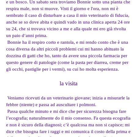
e un bosco. Un sabato sera troviamo Bonnie sotto una pianta che
respira male, non si muove. Visti il giorno e l'ora, non mi è
sembrato il caso di disturbare a casa il mio veterinario di fiducia,
anche se so dove abita e quindi vado in una clinica aperta 24 ore
su 24, che si trovava vicino a me e alla quale mi ero già rivolta
un paio d‘anni prima.
Bonnie ha il respiro corto e rantola, e mi rendo conto che è una
cosa diversa da altri piccoli problemi cui mi hanno abituato la
dozzina di gatti che ho, tanto da avere una piccola farmacia per
questo genere di patologie (come la pasta per diarrea, creme per
gli occhi, pastiglie per i vermi), su cui ho molta esperienza.
la visita
Veniamo ricevuti da un veterinario giovane; inizia a misurarle la
febbre (niente) e passa ad auscultare i polmoni.
Passa qualche minuto e mi dice che per sicurezza bisogna fare
l’ecografia; naturalmente do il mio consenso. Fa questa ecografia
e non è sicuro della diagnosi; c’è qualcosa ma non si capisce; mi
dice che bisogna fare i raggi e mi comunica il costo della prima e