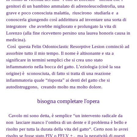
genitori di un bambino ammalato di adrenoleucodistrofia, una
grave e poco conosciuta malattia, riuscirono studiarla e a
conoscerla giungendo così addirittura ad inventare una sorta di
integratore che avrebbe migliorato e prolungato la vita di
Lorenzo (alla fine ricevettero persino una laurea honoris causa in
medicina).
Così questa Felin Odontoclastic Resorptive Lesion cominciò ad
assorbire tutto il mio tempo. Il nome è altisonante e sta a
significare in termini semplici che si crea uno stato
infiammatorio nella bocca del gatto. L’eziologia (cioè la sua
origine) è sconosciuta, di fatto si tratta di una reazione
infiammatoria quale “risposta” ai denti del gatto che si
autodistruggono, creando molto ma molto dolore.
bisogna completare l'opera
Cavolo mi sono detta, è semplice “un intervento radicale da
non lasciare manco l’ombra di un dente e il problema è bello e
risolto per tutta la durata della vita del gatto“. Certo non lo avrei
risolto se fosse stato FIV o FELV + , ma la negatività di questi