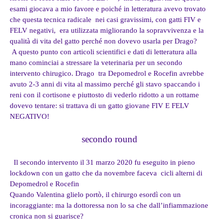
esami giocava a mio favore e poiché in letteratura avevo trovato
che questa tecnica radicale nei casi gravissimi, con gatti FIV e
FELV negativi, era utilizzata migliorando la sopravvivenza e la
qualità di vita del gatto perché non dovevo usarla per Drago?
A questo punto con articoli scientifici e dati di letteratura alla
mano cominciai a stressare la veterinaria per un secondo
intervento chirugico. Drago tra Depomedrol e Rocefin avrebbe
avuto 2-3 anni di vita al massimo perché gli stavo spaccando i
reni con il cortisone e piuttosto di vederlo ridotto a un rottame
dovevo tentare: si trattava di un gatto giovane FIV E FELV
NEGATIVO!
secondo round
Il secondo intervento il 31 marzo 2020 fu eseguito in pieno
lockdown con un gatto che da novembre faceva cicli alterni di
Depomedrol e Rocefin
Quando Valentina glielo portò, il chirurgo esordì con un
incoraggiante: ma la dottoressa non lo sa che dall’infiammazione
cronica non si guarisce?