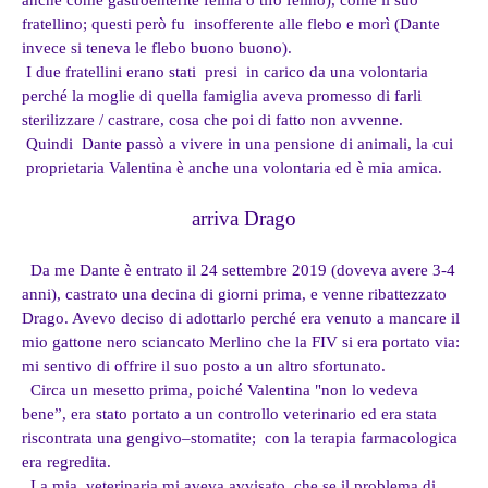
anche come gastroenterite felina o tifo felino), come il suo
fratellino; questi però fu insofferente alle flebo e morì (Dante
invece si teneva le flebo buono buono).
I due fratellini erano stati presi in carico da una volontaria
perché la moglie di quella famiglia aveva promesso di farli
sterilizzare / castrare, cosa che poi di fatto non avvenne.
Quindi Dante passò a vivere in una pensione di animali, la cui
proprietaria Valentina è anche una volontaria ed è mia amica.
arriva Drago
Da me Dante è entrato il 24 settembre 2019 (doveva avere 3-4
anni), castrato una decina di giorni prima, e venne ribattezzato
Drago. Avevo deciso di adottarlo perché era venuto a mancare il
mio gattone nero sciancato Merlino che la FIV si era portato via:
mi sentivo di offrire il suo posto a un altro sfortunato.
Circa un mesetto prima, poiché Valentina "non lo vedeva
bene”, era stato portato a un controllo veterinario ed era stata
riscontrata una gengivo–stomatite; con la terapia farmacologica
era regredita.
La mia veterinaria mi aveva avvisato che se il problema di