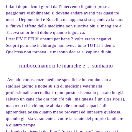
Infatti dopo alcuni giorni dall’intervento il gatto riprese a
peggiorare visibilmente: si dovette andare avanti per quasi tre
mesi a Depomedrol e Rocefin; ma appena si sospendeva la cura
e finiva l’effetto delle medicine non riusciva più a mangiare e
faceva smorfie di dolore quando ingoiava.
I test FIV E FELV ripetuti per bene 2 volte erano negativi.
Scoprii però che il chirurgo non aveva tolto TUTTI i denti.
Qualcosa non tornava e mi sono decisa a capirne di più …
rimbocchiamoci le maniche e ... studiamo
Avendo conoscenze mediche specifiche ho cominciato a
studiare giorno e notte su siti di medicina veterinaria
professionali e accreditati (con questo sistema in passato ho già
salvato un cane che ora non c’è più , ma questa è un'altra storia),
ma credo che chiunque abbia delle normali capacità di
apprendere possa quanto meno provarci ed imparare qualcosa,
quando gli sta veramente a cuore la salute del proprio familiare
a quattro zampe.
In fondo la vicenda del film “l’olio di Lorenzo“ mostra che i