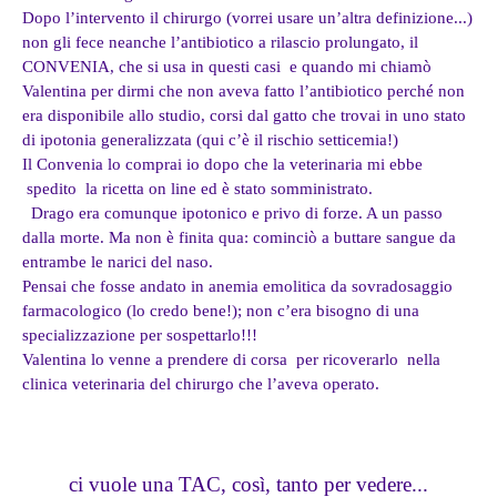
Dopo l’intervento il chirurgo (vorrei usare un’altra definizione...)
non gli fece neanche l’antibiotico a rilascio prolungato, il
CONVENIA, che si usa in questi casi e quando mi chiamò
Valentina per dirmi che non aveva fatto l’antibiotico perché non
era disponibile allo studio, corsi dal gatto che trovai in uno stato
di ipotonia generalizzata (qui c’è il rischio setticemia!)
Il Convenia lo comprai io dopo che la veterinaria mi ebbe
spedito la ricetta on line ed è stato somministrato.
Drago era comunque ipotonico e privo di forze. A un passo
dalla morte. Ma non è finita qua: cominciò a buttare sangue da
entrambe le narici del naso.
Pensai che fosse andato in anemia emolitica da sovradosaggio
farmacologico (lo credo bene!); non c’era bisogno di una
specializzazione per sospettarlo!!!
Valentina lo venne a prendere di corsa per ricoverarlo nella
clinica veterinaria del chirurgo che l’aveva operato.
ci vuole una TAC, così, tanto per vedere...