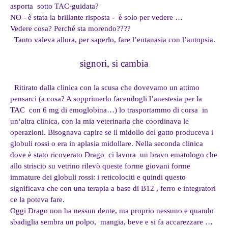
asporta sotto TAC-guidata?
NO - è stata la brillante risposta - è solo per vedere …
Vedere cosa? Perché sta morendo????
Tanto valeva allora, per saperlo, fare l’eutanasia con l’autopsia.
signori, si cambia
Ritirato dalla clinica con la scusa che dovevamo un attimo
pensarci (a cosa? A sopprimerlo facendogli l’anestesia per la
TAC con 6 mg di emoglobina…) lo trasportammo di corsa in
un‘altra clinica, con la mia veterinaria che coordinava le
operazioni. Bisognava capire se il midollo del gatto produceva i
globuli rossi o era in aplasia midollare. Nella seconda clinica
dove è stato ricoverato Drago ci lavora un bravo ematologo che
allo striscio su vetrino rilevò queste forme giovani forme
immature dei globuli rossi: i reticolociti e quindi questo
significava che con una terapia a base di B12 , ferro e integratori
ce la poteva fare.
Oggi Drago non ha nessun dente, ma proprio nessuno e quando
sbadiglia sembra un polpo, mangia, beve e si fa accarezzare …