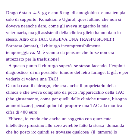
Drago è stato 4-5 gg e con 6 mg di emoglobina e una terapia
solo di supporto: Konakion e Ugurol, quest'ultimo che non si
doveva neanche dare, come gli aveva suggerito la mia
veterinaria, ma gli assistenti della clinica glielo hanno dato lo
stesso. Altro che TAC, URGEVA UNA TRASFUSIONE!!!
Sorpresa (amara), il chirurgo incomprensibilmente
temporeggiava. Mi è venuto da pensare che forse non era
attrezzato per la trasfusione!
A questo punto il chirurgo superò se stesso facendo l’exploit
diagnostico di un possibile tumore del retro faringe.
E già, e per
vederlo ci voleva una TAC!
Guarda caso il chirurgo, che era anche il proprietario della
clinica e che aveva comprato da poco l’apparecchio della TAC
(che giustamente, come per quelli delle cliniche umane, bisogna
ammortizzare) pensò quindi di proporre una TAC alla modica
cifra di 400 euro.
Ebbene, io credo che anche un soggetto con quoziente
intellettivo prossimo allo zero avrebbe fatto la stessa domanda
che ho posto io: quindi se trovasse qualcosa (il tumore) lo