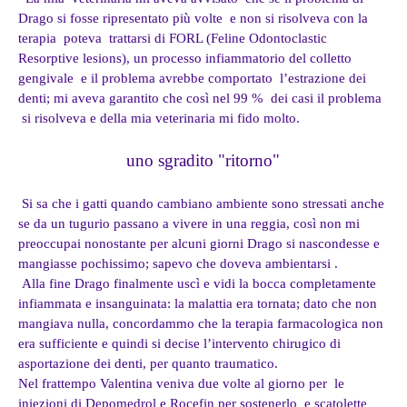
Drago si fosse ripresentato più volte e non si risolveva con la
terapia poteva trattarsi di FORL (Feline Odontoclastic
Resorptive lesions), un processo infiammatorio del colletto
gengivale e il problema avrebbe comportato l’estrazione dei
denti; mi aveva garantito che così nel 99 % dei casi il problema
si risolveva e della mia veterinaria mi fido molto.
uno sgradito "ritorno"
Si sa che i gatti quando cambiano ambiente sono stressati anche
se da un tugurio passano a vivere in una reggia, così non mi
preoccupai nonostante per alcuni giorni Drago si nascondesse e
mangiasse pochissimo; sapevo che doveva ambientarsi .
Alla fine Drago finalmente uscì e vidi la bocca completamente
infiammata e insanguinata: la malattia era tornata; dato che non
mangiava nulla, concordammo che la terapia farmacologica non
era sufficiente e quindi si decise l’intervento chirugico di
asportazione dei denti, per quanto traumatico.
Nel frattempo
Valentina veniva due volte al giorno per le
iniezioni di Depomedrol e Rocefin per sostenerlo e scatolette