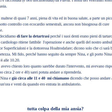
ci è raccontata (e ben documentata) da Flavia. I nomi dei veterinari so
asia.
altese di quasi 7 anni, piena di vita ed in buona salute, a parte un picc
sotto controllo con ecocardio semestrali, ancora non bisognosa di cure
e.
 decidiamo
di fare la detartrasi
perché i suoi denti erano pieni di tartar
o cardiologo
ritiene fattibile l'operazione e anche quelli del nostro ambul
ttor Superficialoni e la dottoressa Hoaltrodafare; dicono solo che ci sarà 
rtezza. Mi fido, perché hanno seguito da sempre Nina, e gli porto Nina 
 alle 10.20.
avevo chiesto loro quanto sarebbe durato l'intervento, mi avevano rispo
o circa 2 ore e 40) sarei potuta andare a riprenderla.
 Nina e
già circa alle 11 e 40 mi chiamano
dicendo che posso andare a
 un'ora e venti da quando ero entrata in ambulatorio.
tutta colpa della mia ansia?