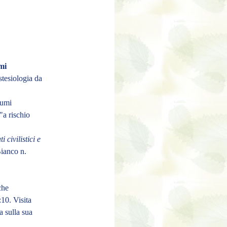
ami
stesiologia da
tumi
"a rischio
ti civilistici e
ianco n.
che
:10.
Visita
a sulla sua