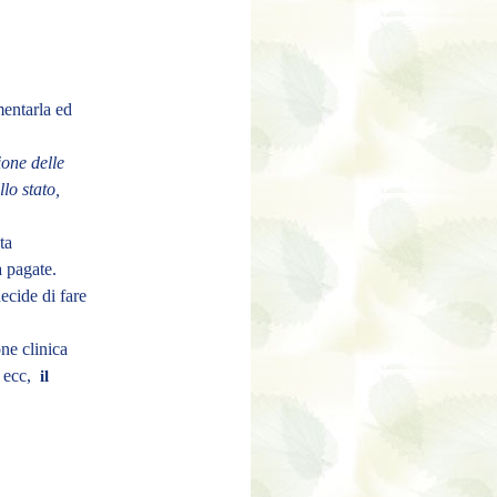
mentarla ed
ione delle
lo stato,
ta
a pagate.
ecide di fare
ne clinica
a ecc,
il