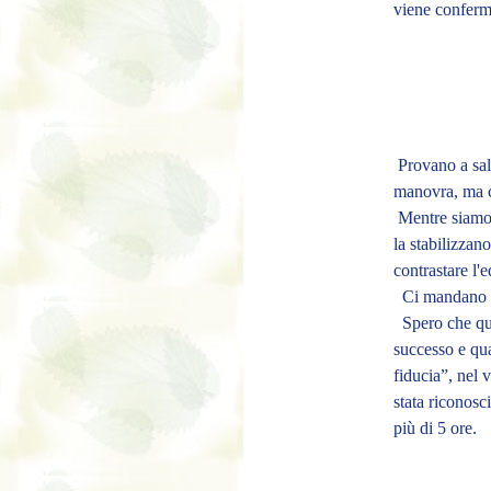
viene conferm
Provano a salv
manovra, ma c
Mentre siamo l
la stabilizzano
contrastare l
Ci mandano 
Spero che que
successo e qua
fiducia”, nel 
stata riconosc
più di 5 ore.