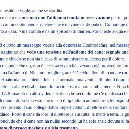
restituita vigile, anche se stordita.
a me e me
come mai non l'abbiamo tenuta in osservazione
per un po'
on cui mi continuano a ripetere che è un cane cardiopatico. Comunque m
to a casa. Nina vomita e ha un episodio di diarrea. Poi chiede acqua e 
 e invio un messaggio vocale alla dottoressa
Hoaltrodafare
; nel messa
 e aggiungo che
vedo una tensione nell'addome del cane; segnalo an
nno
e chiedo se non sia il caso di somministrare qualcosa per il dolore.
 risponde che no, non è necessario perché avevano già provveduto loro
 ma l'affanno di Nina non migliora, anzi! Decido
all
ora di mandare
un 
a Hoaltrodafare, chiedendole se è normale; una ventina di minuti dopo m
ierle il collare elisabettiano; lo faccio così ma non cambia niente. Nina 
le 17.30 mando un altro video e le dico che secondo me c'è qualcosa che
 minuti dopo la avviso che mi sto dirigendo in ambulatorio; lei rispond
vrei trovato il suo collega dottor Superficialoni, direttore della struttura,
diaco
. Porto il cane da loro, il direttore la ausculta, la mette a terra, la g
nclude che il cane non ha nulla; secondo lui ha solo ansia dovuta al f
tato di preoccupazione e gliela trasmetto
.