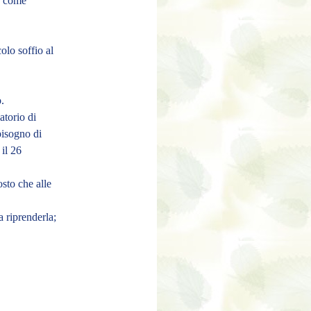
no come
olo soffio al
o
.
atorio di
bisogno di
il 26
sto che alle
 riprenderla;