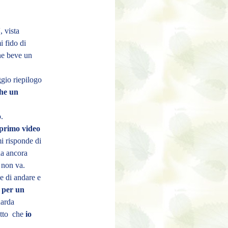
, vista
i fido di
ne beve un
ggio riepilogo
che un
.
primo video
i risponde di
ha ancora
 non va.
e di andare e
per un
uarda
atto che
io