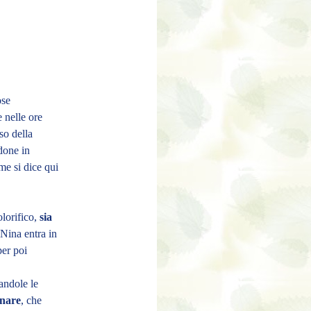
ose
e nelle ore
so della
done in
me si dice qui
lorifico,
sia
 Nina entra in
er poi
andole le
onare
, che