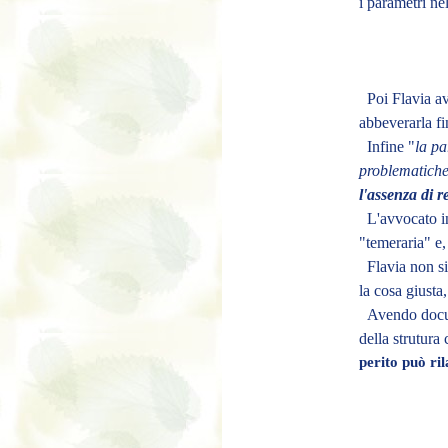
i parametri ne
Poi Flavia ave
abbeverarla fi
Infine
"
la pa
problematiche 
l'assenza di r
L'avvocato in
"temeraria" e,
Flavia non si
la cosa giusta,
Avendo docume
della strutura
perito può ri