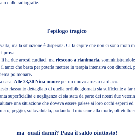
ato dalle radiografie.
l'epilogo tragico
arla, ma la situazione è disperata. Ci fa capire che non ci sono molti m
i prova.
ì ha due arresti cardiaci, ma
riescono a rianimarla.
somministrandole 
 il tanto che basta per poterla mettere in terapia intensiva con diuretici, 
'edema polmonare.
a casa.
Alle 23,30 Nina muore
per un nuovo arresto cardiaco.
sto riassunto dettagliato di quella orribile giornata sia sufficiente a far 
nta superficialità e negligenza ci sia stata da parte dei nostri due veterin
valutare una situazione che doveva essere palese ai loro occhi esperti ed
iuta o, peggio, sottovalutata, portando il mio cane alla morte, oltretutto 
ma quali danni? Paga il saldo piuttosto!