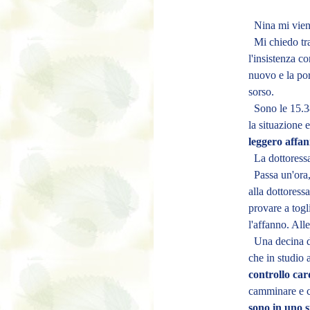
Nina mi viene 
Mi chiedo tr
l'insistenza c
nuovo e la por
sorso.
Sono le 15.38
la situazione
leggero affa
La dottoressa
Passa un'ora,
alla dottoress
provare a togl
l'affanno. Al
Una decina di
che in studio a
controllo car
camminare e co
sono in uno s