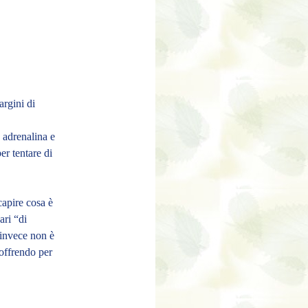
argini di
adrenalina e
per tentare di
capire cosa è
ari “di
 invece non è
soffrendo per