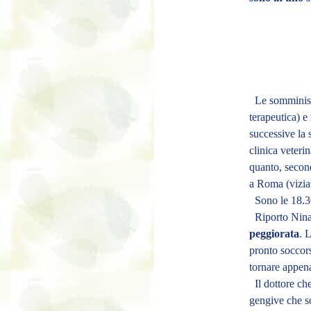
Le somministra
terapeutica) e
successive la 
clinica veteri
quanto, second
a Roma (viziat
Sono le 18.30
Riporto Nina 
peggiorata
. 
pronto soccors
tornare appena
Il dottore ch
gengive che so