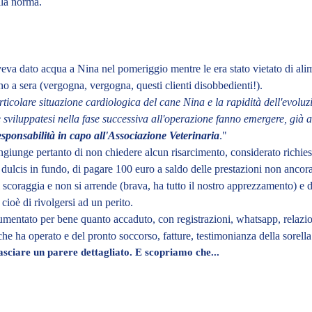
lla norma.
va dato acqua a Nina nel pomeriggio mentre le era stato vietato di ali
no a sera (vergogna, vergogna, questi clienti disobbedienti!).
rticolare situazione cardiologica del cane Nina e la rapidità dell'evoluz
sviluppatesi nella fase successiva all'operazione fanno emergere, già al
esponsabilità in capo all'Associazione Veterinaria
."
giunge pertanto di non chiedere alcun risarcimento, considerato richies
 dulcis in fundo, di pagare 100 euro a saldo delle prestazioni non ancor
 scoraggia e non si arrende
(brava, ha tutto il nostro apprezzamento) e
d
 cioè di rivolgersi ad un perito.
ntato per bene quanto accaduto, con registrazioni, whatsapp, relazio
 che ha operato e del pronto soccorso, fatture, testimonianza della sorell
lasciare un parere dettagliato. E scopriamo che...