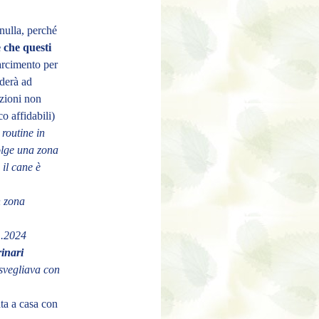
nulla, perché
 che questi
sarcimento per
nderà ad
azioni non
o affidabili)
 routine in
volge una zona
 il cane è
n zona
1.2024
rinari
isvegliava con
ata a casa con