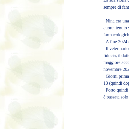
La sua storia 
sempre di fant
Nina era una m
cuore, tenuto 
farmacologich
A fine 2024
Il
veterinari
fiducia, il do
maggiore acco
novembre 2024
Giorni prima 
13 (quindi dop
Porto quindi
è passata solo