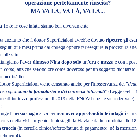
operazione perfettamente riuscita?
MA VA LÀ, VA LÀ, VA LÀ...
a Totò: le cose infatti stanno ben diversamente.
esta anzitutto che il dottor Superficialoni avrebbe dovuto
ripetere gli es
seguiti due mesi prima dal collega oppure far eseguire la procedura ane
cializzato.
giungiamo
l'aver dimesso Nina dopo solo un'ora e mezza
e con i pos
 in corso, anziché sei/otto ore come doveroso per un soggetto dichiarato 
o medio/alto".
ottor Superficialoni viene censurato anche per l'inosservanza dei "
detta
che riguardano la
formulazione dei consensi informati
" (Legge Gelli-B
nee di indirizzo professionali 2019 della FNOVI che ne sono derivate)
:
unge l'inerzia diagnostica per
non aver approfondito le indagini
clini
 corso della visita urgente richiestagli da Flavia e da lui condotta alle 18
 traccia
(in cartella clinica/referto/fattura di pagamento), né la menzion
plimenti!).