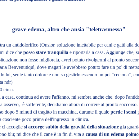
grave edema, altro che ansia "teletrasmessa"
 un antidolorifico (Onsior, soluzione iniettabile per cani e gatti alla d
 mi dice che
posso stare tranquilla
e riportarla a casa. Aggiunge che, s
situazione non fosse migliorata, avrei potuto rivolgermi al pronto soccor
naria Benvenutiquì, dove magari le avrebbero potuto fare un po' di meta
o lui, sente tanto dolore e non sa gestirlo essendo un po' "ceciona", co
a ndr).
 circa.
a casa, continua ad avere l'affanno, mi sembra anche che, dopo l'antido
La osservo, è sofferente; decidiamo allora di correre al pronto soccorso.
o dopo 5 minuti di tragitto in macchina, durante il quale
perde i sensi
p
 cosciente poco prima dell'ingresso in clinica.
e ci accoglie
si accorge subito della gravità della situazione
ià guard
g
no blu; mi dice che il cane è in fin di vita a
causa di un edema polm