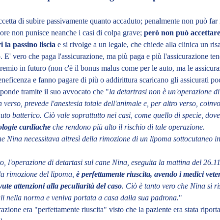
cetta di subire passivamente quanto accaduto; penalmente non può far 
gore non punisce neanche i casi di colpa grave;
però non può accettare
 la passino liscia
e si rivolge a un legale, che chiede alla clinica un ri
o. E' vero che paga l'assicurazione, ma più paga e più l'assicurazione te
remio in futuro (non c'è il bonus malus come per le auto, ma le assicur
eneficenza e fanno pagare di più o addirittura scaricano gli assicurati poc
ponde tramite il suo avvocato che "
la detartrasi non è un'operazione di
 verso, prevede l'anestesia totale dell'animale e, per altro verso, coin
uto batterico. Ciò vale soprattutto nei casi, come quello di specie, dove
tologie cardiache
che rendono più alto il rischio di tale operazione.
ne Nina necessitava altresì della rimozione di un lipoma sottocutaneo i
, l'operazione di detartasi sul cane Nina, eseguita la mattina del 26.1
la rimozione del lipoma,
è perfettamente riuscita, avendo i medici vete
vute attenzioni alla peculiarità del caso
. Ciò è tanto vero che Nina si r
ali nella norma e veniva portata a casa dalla sua padrona.
"
zione era "perfettamente riuscita" visto che la paziente era stata riport