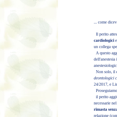
... come dicev
I
l perito att
cardiologici
e
un collega spe
A questo ag
dell'anestesia
anestesiologic
Non solo, il d
deontologici 
24/2017, e Li
Proseguiamo
il perito aggi
necessarie nel
rimasta senza
relazione (com