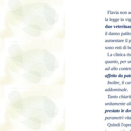
Flavia non ac
la legge in vi
due veterinari
il danno patit
aumentare il p
sono enti di b
La clinica ris
quanto, per un
ad alto conten
affetto da pa
Inoltre, il ca
addominale.
Tanto chiarito
unitamente al
prestato le do
parametri vit
Quindi l'opera